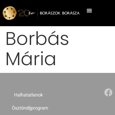
Borbás
Mária
Halhatatlanok
Ösztöndíjprogram