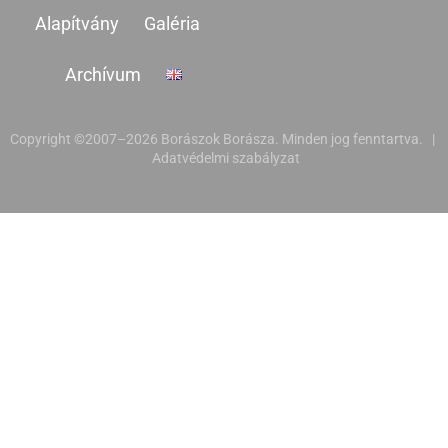
Alapítvány
Galéria
Archívum
Copyright ©2007–2026 Borászok Borásza. Minden jog fenntartva. |
Adatvédelmi szabályzat