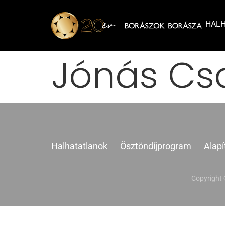
HAL
Jónás Cs
Halhatatlanok
Ösztöndíjprogram
Alapí
Copyright