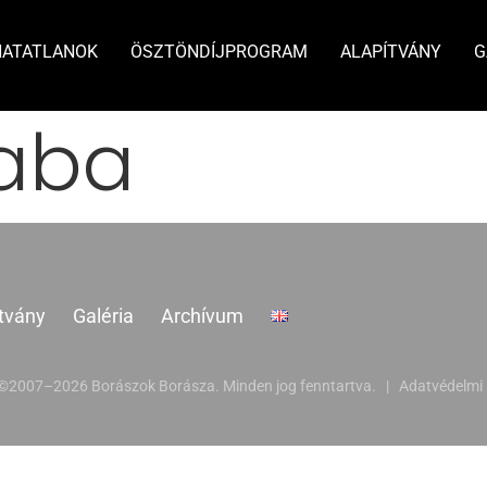
HATATLANOK
ÖSZTÖNDÍJPROGRAM
ALAPÍTVÁNY
G
aba
tvány
Galéria
Archívum
 ©2007–2026 Borászok Borásza. Minden jog fenntartva. |
Adatvédelmi 