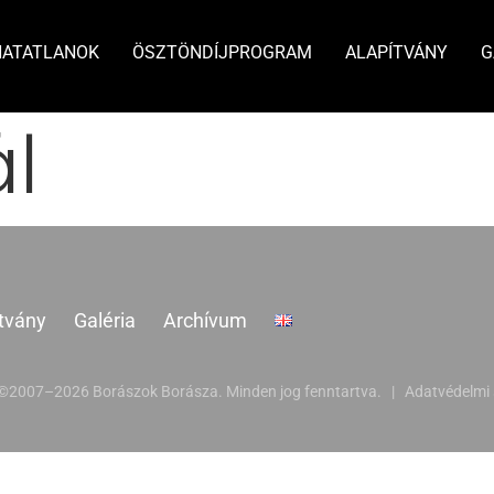
HATATLANOK
ÖSZTÖNDÍJPROGRAM
ALAPÍTVÁNY
G
l
tvány
Galéria
Archívum
 ©2007–2026 Borászok Borásza. Minden jog fenntartva. |
Adatvédelmi 