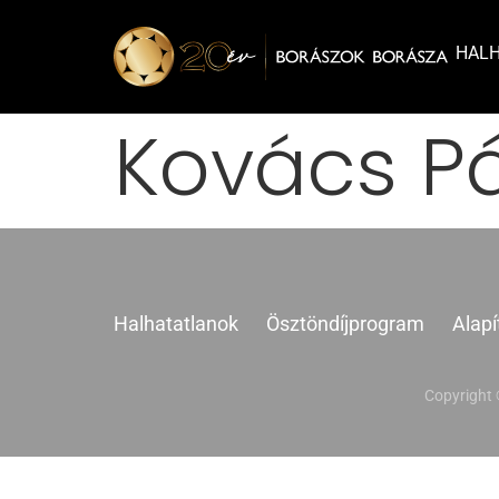
HAL
Kovács Pá
Halhatatlanok
Ösztöndíjprogram
Alapí
Copyright