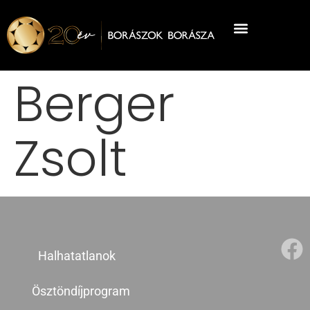
Berger
Zsolt
Halhatatlanok
Ösztöndíjprogram