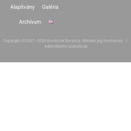
Alapítvány
Galéria
Archívum
Copyright ©2007–2026 Borászok Borásza. Minden jog fenntartva. |
Adatvédelmi szabályzat