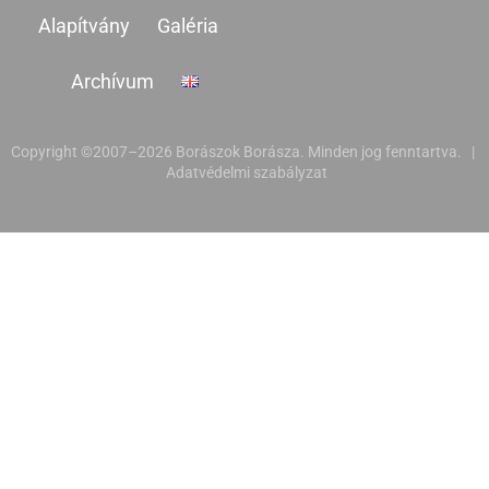
Alapítvány
Galéria
Archívum
Copyright ©2007–2026 Borászok Borásza. Minden jog fenntartva. |
Adatvédelmi szabályzat