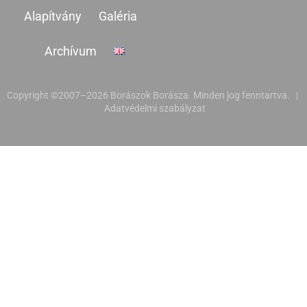
Alapítvány
Galéria
Archívum
Copyright ©2007–2026 Borászok Borásza. Minden jog fenntartva. |
Adatvédelmi szabályzat