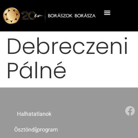
Debreczeni
Pálné
Halhatatlanok
Ösztöndíjprogram