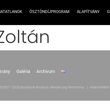
HATATLANOK
ÖSZTÖNDÍJPROGRAM
ALAPÍTVÁNY
G
Zoltán
tvány
Galéria
Archívum
 ©2007–2026 Borászok Borásza. Minden jog fenntartva. |
Adatvédelmi 