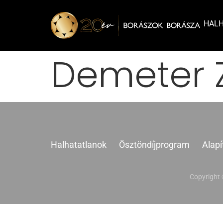
HAL
Demeter 
Halhatatlanok
Ösztöndíjprogram
Alapí
Copyright