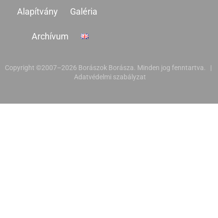
Alapítvány
Galéria
Archívum
Copyright ©2007–2026 Borászok Borásza. Minden jog fenntartva. |
Adatvédelmi szabályzat