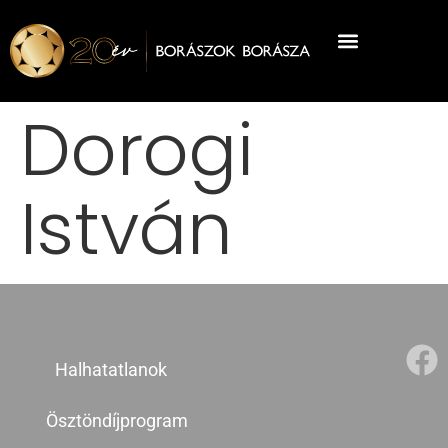
Dorogi
István
Halhatatlanok
Ösztöndíjprogram