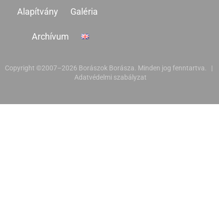
Alapítvány
Galéria
Archívum
Copyright ©2007–2026 Borászok Borásza. Minden jog fenntartva. |
Adatvédelmi szabályzat