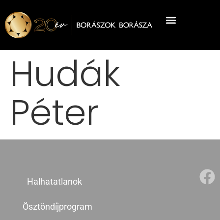
Hudák
Péter
Halhatatlanok
Ösztöndíjprogram