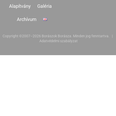
Alapítvány
Galéria
Archívum
Copyright ©2007–2026 Borászok Borásza. Minden jog fenntartva. |
Adatvédelmi szabályzat