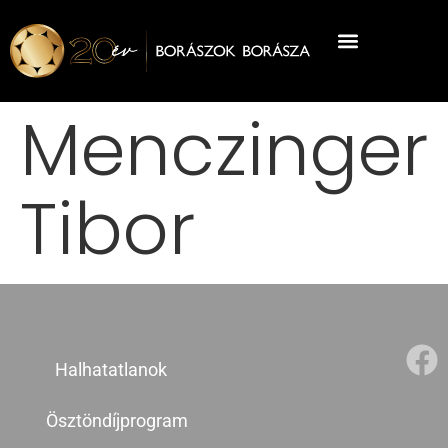
Menczinger
Tibor
Halhatatlanok
Ösztöndíjprogram