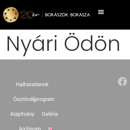
Nyári Ödön
Halhatatlanok
Ösztöndíjprogram
Alapítvány
Galéria
Archívum