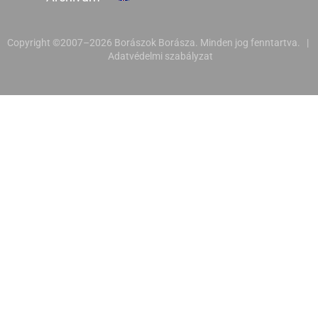
Copyright ©2007–2026 Borászok Borásza. Minden jog fenntartva. |
Adatvédelmi szabályzat